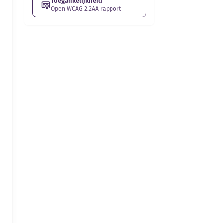
Toegankelijkheid
Open WCAG 2.2AA rapport