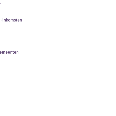
n
 -inkomsten
 gemeenten