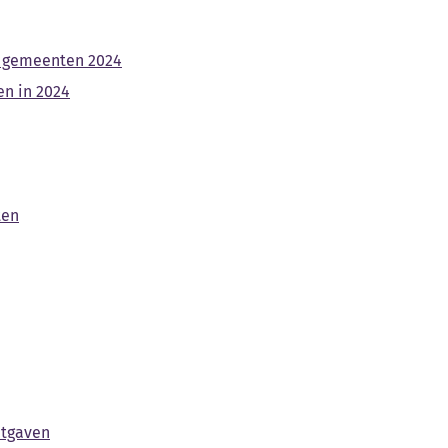
n gemeenten 2024
en in 2024
ten
itgaven