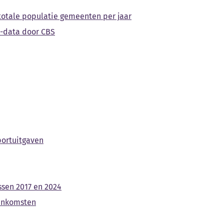
 totale populatie gemeenten per jaar
v3-data door CBS
portuitgaven
ssen 2017 en 2024
-inkomsten